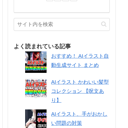
よく読まれている記事
おすすめ！ AIイラスト自
動生成サイト まとめ
AIイラスト かわいい髪型
コレクション 【呪文あ
り】
AIイラスト、手がおかし
い問題の対策