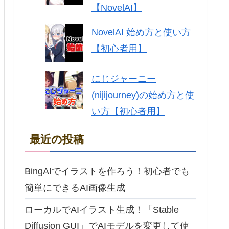
【NovelAI】
NovelAI 始め方と使い方
【初心者用】
にじジャーニー
(nijijourney)の始め方と使
い方【初心者用】
最近の投稿
BingAIでイラストを作ろう！初心者でも
簡単にできるAI画像生成
ローカルでAIイラスト生成！「Stable
Diffusion GUI」でAIモデルを変更して使