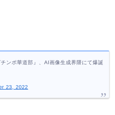
チンポ華道部』、AI画像生成界隈にて爆誕
er 23, 2022