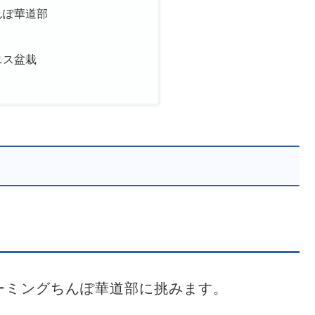
んぽ華道部
ニス盆栽
たゲーミングちんぽ華道部に挑みます。