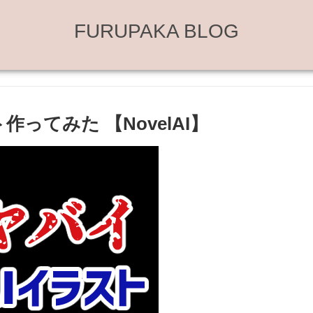
FURUPAKA BLOG
ってみた 【NovelAI】