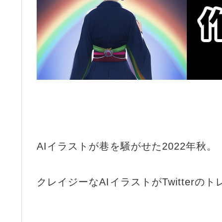
AIイラストが巷を騒がせた2022年秋。
クレイジーなAIイラストがTwitter